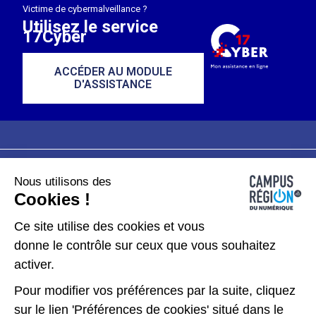
Victime de cybermalveillance ?
Utilisez le service
17Cyber
ACCÉDER AU MODULE
D'ASSISTANCE
Nous utilisons des
Plan du site
Mentions légales
Cookies !
Données personnelles
Ce site utilise des cookies et vous
donne le contrôle sur ceux que vous souhaitez
Gérer les cookies
activer.
Pour modifier vos préférences par la suite, cliquez
Kit de communication
sur le lien 'Préférences de cookies' situé dans le