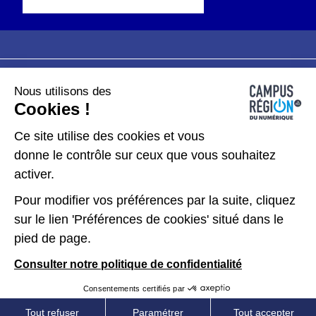
Nous utilisons des
Plan du site
Mentions légales
Cookies !
Données personnelles
Ce site utilise des cookies et vous
donne le contrôle sur ceux que vous souhaitez
Gérer les cookies
activer.
Pour modifier vos préférences par la suite, cliquez
Kit de communication
sur le lien 'Préférences de cookies' situé dans le
pied de page.
Accessibilité : partiellement conforme
Consulter notre politique de confidentialité
Consentements certifiés par
Tout refuser
Paramétrer
Tout accepter