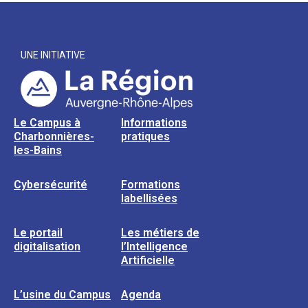
UNE INITIATIVE
Le Campus à
Informations
Charbonnières-
pratiques
les-Bains
Cybersécurité
Formations
labellisées
Le portail
Les métiers de
digitalisation
l’Intelligence
Artificielle
L’usine du Campus
Agenda