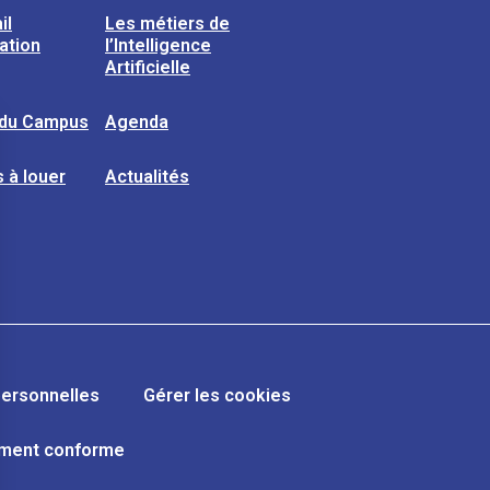
il
Les métiers de
sation
l’Intelligence
Artificielle
 du Campus
Agenda
 à louer
Actualités
ersonnelles
Gérer les cookies
lement conforme