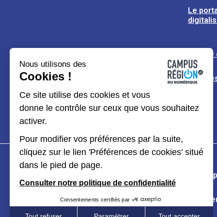
Le porta
digitali
L’usine
Nous utilisons des
Cookies !
Espaces
Ce site utilise des cookies et vous
donne le contrôle sur ceux que vous souhaitez
activer.
Pour modifier vos préférences par la suite,
cliquez sur le lien 'Préférences de cookies' situé
dans le pied de page.
Plan du site
Mentions légales
Données p
Consulter notre politique de confidentialité
Kit de communication
Accessibilité : partiel
Consentements certifiés par
Tout refuser
Paramétrer
Tout accepter