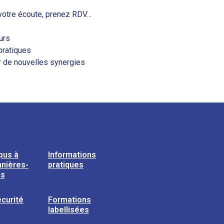
votre écoute, prenez RDV…
urs
pratiques
er de nouvelles synergies
pus à
Informations
nières-
pratiques
ns
curité
Formations
labellisées