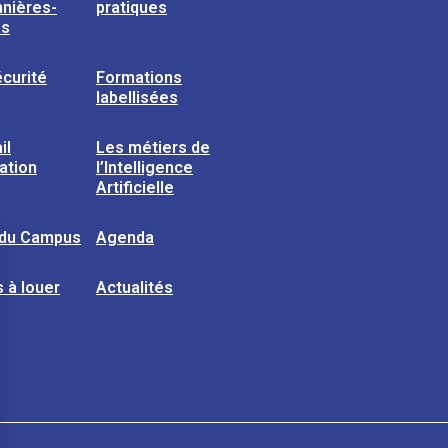
nières-
pratiques
ns
curité
Formations
labellisées
il
Les métiers de
sation
l’Intelligence
Artificielle
 du Campus
Agenda
 à louer
Actualités