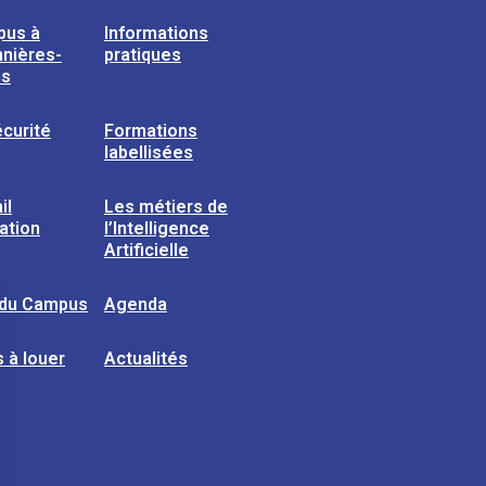
pus à
Informations
nières-
pratiques
ns
curité
Formations
labellisées
il
Les métiers de
sation
l’Intelligence
Artificielle
 du Campus
Agenda
 à louer
Actualités