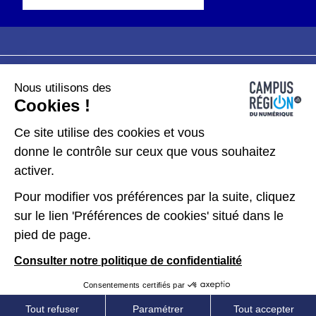
Nous utilisons des
Plan du site
Mentions légales
Cookies !
Données personnelles
Ce site utilise des cookies et vous
donne le contrôle sur ceux que vous souhaitez
Gérer les cookies
activer.
Pour modifier vos préférences par la suite, cliquez
Kit de communication
sur le lien 'Préférences de cookies' situé dans le
pied de page.
Accessibilité : partiellement conforme
Consulter notre politique de confidentialité
Consentements certifiés par
Tout refuser
Paramétrer
Tout accepter