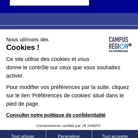
Nous utilisons des
Plan du site
Mentions légales
Cookies !
Données personnelles
Ce site utilise des cookies et vous
donne le contrôle sur ceux que vous souhaitez
Gérer les cookies
activer.
Pour modifier vos préférences par la suite, cliquez
Kit de communication
sur le lien 'Préférences de cookies' situé dans le
pied de page.
Accessibilité : partiellement conforme
Consulter notre politique de confidentialité
Consentements certifiés par
Tout refuser
Paramétrer
Tout accepter