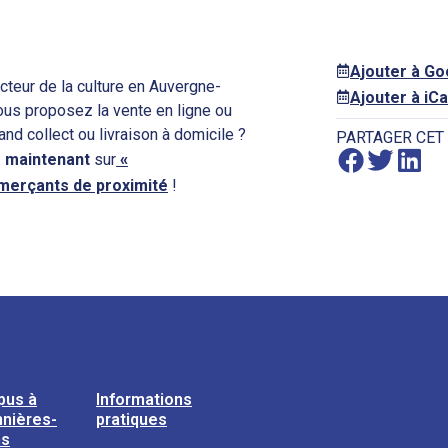
Ajouter à G
cteur de la culture en Auvergne-
Ajouter à iCa
Vous proposez la vente en ligne ou
 and collect ou livraison à domicile ?
PARTAGER CET
 maintenant
sur
«
mmerçants de proximité
!
pus à
Informations
nières-
pratiques
ns