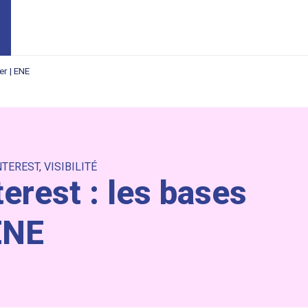
er | ENE
NTEREST
,
VISIBILITÉ
erest : les bases
ENE