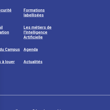
curité
Formations
labellisées
il
Les métiers de
sation
l’Intelligence
Artificielle
 du Campus
Agenda
 à louer
Actualités