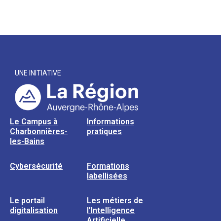
UNE INITIATIVE
Le Campus à
Informations
Charbonnières-
pratiques
les-Bains
Cybersécurité
Formations
labellisées
Le portail
Les métiers de
digitalisation
l’Intelligence
Artificielle