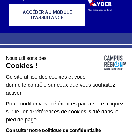
ACCÉDER AU MODULE
D'ASSISTANCE
Nous utilisons des
Plan du site
Mentions légales
Cookies !
Données personnelles
Ce site utilise des cookies et vous
donne le contrôle sur ceux que vous souhaitez
Gérer les cookies
activer.
Pour modifier vos préférences par la suite, cliquez
Kit de communication
sur le lien 'Préférences de cookies' situé dans le
pied de page.
Accessibilité : partiellement conforme
Consulter notre politique de confidentialité