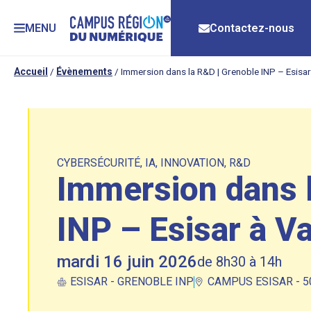
MENU
Contactez-nous
Accueil
/
Évènements
/
Immersion dans la R&D | Grenoble INP – Esisar
CYBERSÉCURITÉ
,
IA
,
INNOVATION
,
R&D
Immersion dans 
INP – Esisar à V
mardi 16 juin 2026
de 8h30 à 14h
ESISAR - GRENOBLE INP
CAMPUS ESISAR - 5