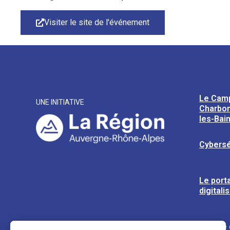
Visiter le site de l'événement
Le Cam
UNE INITIATIVE
Charbon
les-Bai
Cybersé
Le porta
digitali
L’usine