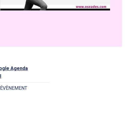
oogle Agenda
l
 ÉVÈNEMENT