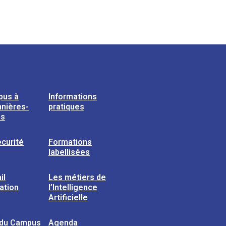
pus à
Informations
nières-
pratiques
ns
curité
Formations
labellisées
il
Les métiers de
sation
l’Intelligence
Artificielle
 du Campus
Agenda