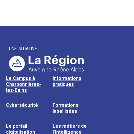
UNE INITIATIVE
Le Campus à
Informations
Charbonnières-
pratiques
les-Bains
Cybersécurité
Formations
labellisées
Le portail
Les métiers de
digitalisation
l’Intelligence