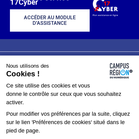
17Cyber
ACCÉDER AU MODULE
D'ASSISTANCE
Nous utilisons des
Plan du site
Mentions légales
Cookies !
Données personnelles
Ce site utilise des cookies et vous
donne le contrôle sur ceux que vous souhaitez
Gérer les cookies
activer.
Pour modifier vos préférences par la suite, cliquez
Kit de communication
sur le lien 'Préférences de cookies' situé dans le
pied de page.
Accessibilité : partiellement conforme