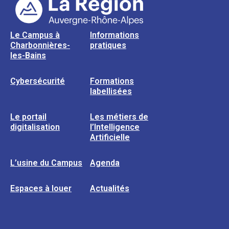
Le Campus à
Informations
Charbonnières-
pratiques
les-Bains
Cybersécurité
Formations
labellisées
Le portail
Les métiers de
digitalisation
l’Intelligence
Artificielle
L’usine du Campus
Agenda
Espaces à louer
Actualités