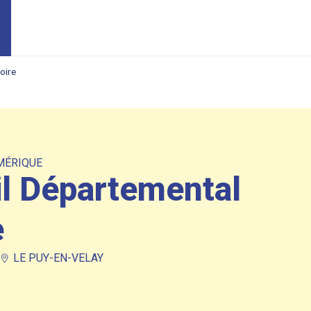
oire
MÉRIQUE
il Départemental
e
LE PUY-EN-VELAY