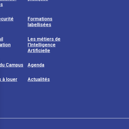
ns
curité
Formations
labellisées
il
Les métiers de
sation
l’Intelligence
Artificielle
 du Campus
Agenda
 à louer
Actualités