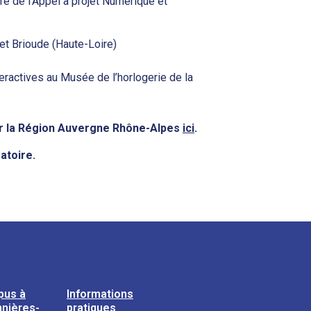
re de l’Appel à projet Numérique et
 et Brioude (Haute-Loire)
eractives au Musée de l’horlogerie de la
ar la Région Auvergne Rhône-Alpes
ici
.
gatoire.
pus à
Informations
nières-
pratiques