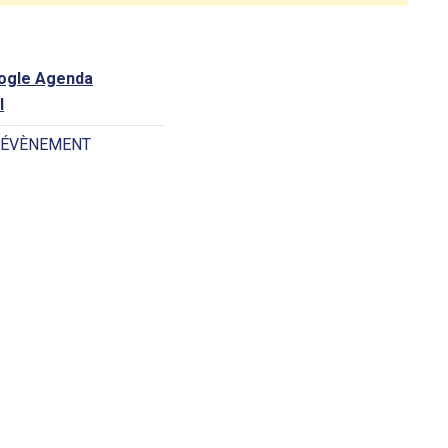
oogle Agenda
l
 ÉVÈNEMENT