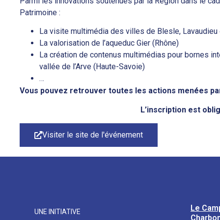
Parmi les innovations soutenues par la Région dans le cad
Patrimoine :
La visite multimédia des villes de Blesle, Lavaudieu
La valorisation de l’aqueduc Gier (Rhône)
La création de contenus multimédias pour bornes int
vallée de l’Arve (Haute-Savoie)
…
Vous pouvez retrouver toutes les actions menées p
L’inscription est obli
Visiter le site de l'événement
Le Cam
UNE INITIATIVE
Charbon