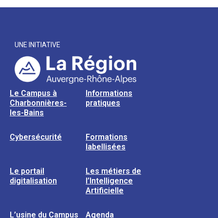
UNE INITIATIVE
Le Campus à
Informations
Charbonnières-
pratiques
les-Bains
Cybersécurité
Formations
labellisées
Le portail
Les métiers de
digitalisation
l’Intelligence
Artificielle
L’usine du Campus
Agenda