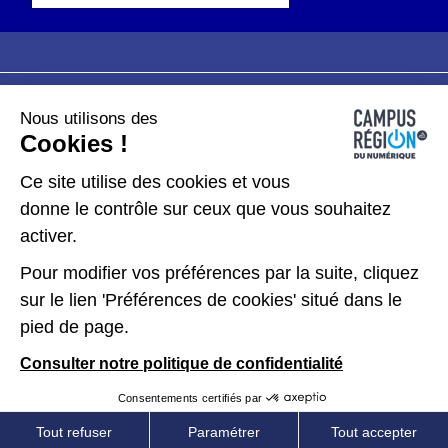
Nous utilisons des
Plan du site
Mentions légales
Cookies !
Données personnelles
Ce site utilise des cookies et vous
donne le contrôle sur ceux que vous souhaitez
Gérer les cookies
activer.
Pour modifier vos préférences par la suite, cliquez
Kit de communication
sur le lien 'Préférences de cookies' situé dans le
pied de page.
Accessibilité : partiellement conforme
Consulter notre politique de confidentialité
Consentements certifiés par
Tout refuser
Paramétrer
Tout accepter