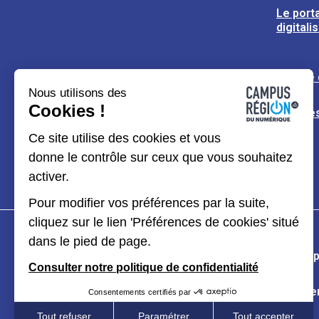
Le porta
digitali
L’usine
Nous utilisons des
Cookies !
Espaces
Ce site utilise des cookies et vous
donne le contrôle sur ceux que vous souhaitez
activer.
Pour modifier vos préférences par la suite,
cliquez sur le lien 'Préférences de cookies' situé
dans le pied de page.
Plan du site
Mentions légales
Données p
Consulter notre politique de confidentialité
Kit de communication
Accessibilité : partiel
Consentements certifiés par
Tout refuser
Paramétrer
Tout accepter