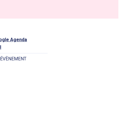
oogle Agenda
l
 ÉVÈNEMENT