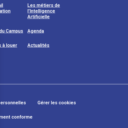
il
Les métiers de
sation
l’Intelligence
Artificielle
 du Campus
Agenda
 à louer
Actualités
ersonnelles
Gérer les cookies
lement conforme