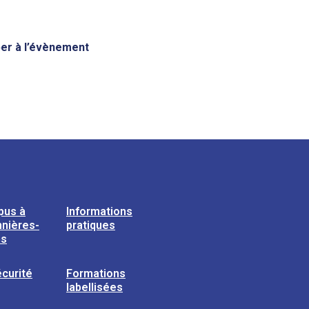
iper à l’évènement
pus à
Informations
nières-
pratiques
ns
curité
Formations
labellisées