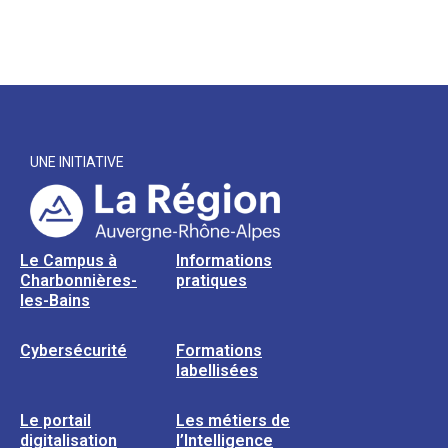
UNE INITIATIVE
Le Campus à
Informations
Charbonnières-
pratiques
les-Bains
Cybersécurité
Formations
labellisées
Le portail
Les métiers de
digitalisation
l’Intelligence