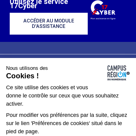
Utilisez le service
17Cyber
ACCÉDER AU MODULE
D'ASSISTANCE
Nous utilisons des
Plan du site
Mentions légales
Cookies !
Données personnelles
Ce site utilise des cookies et vous
donne le contrôle sur ceux que vous souhaitez
Gérer les cookies
activer.
Pour modifier vos préférences par la suite, cliquez
Kit de communication
sur le lien 'Préférences de cookies' situé dans le
pied de page.
Accessibilité : partiellement conforme