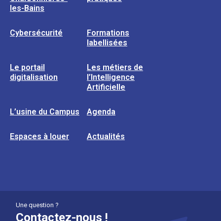
les-Bains
Cybersécurité
Formations
labellisées
Le portail
Les métiers de
digitalisation
l’Intelligence
Artificielle
L’usine du Campus
Agenda
Espaces à louer
Actualités
Une question ?
Contactez-nous !