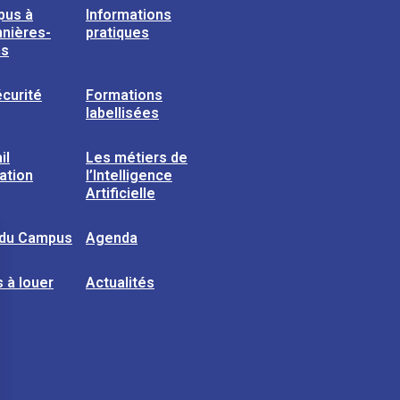
pus à
Informations
nières-
pratiques
ns
curité
Formations
labellisées
il
Les métiers de
sation
l’Intelligence
Artificielle
 du Campus
Agenda
 à louer
Actualités