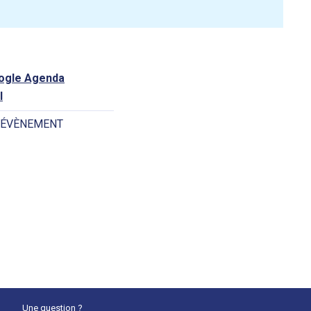
oogle Agenda
l
 ÉVÈNEMENT
Une question ?