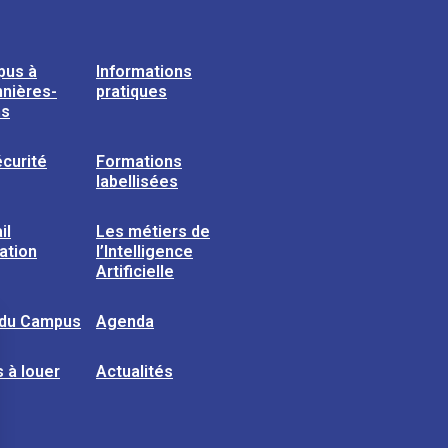
pus à
Informations
nières-
pratiques
ns
curité
Formations
labellisées
il
Les métiers de
sation
l’Intelligence
Artificielle
 du Campus
Agenda
 à louer
Actualités