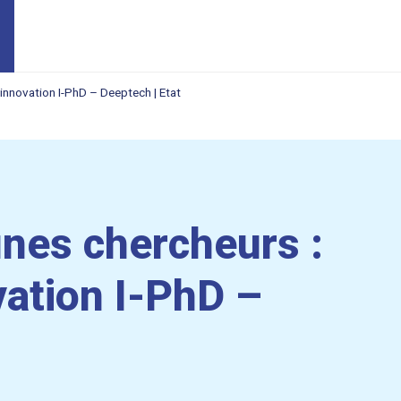
innovation I-PhD – Deeptech | Etat
unes chercheurs :
ation I-PhD –