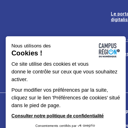
Le porta
digitali
L’usine
Nous utilisons des
Cookies !
Espaces
Ce site utilise des cookies et vous
donne le contrôle sur ceux que vous souhaitez
activer.
Pour modifier vos préférences par la suite,
cliquez sur le lien 'Préférences de cookies' situé
dans le pied de page.
Plan du site
Mentions légales
Données p
Consulter notre politique de confidentialité
Kit de communication
Accessibilité : partiel
Consentements certifiés par