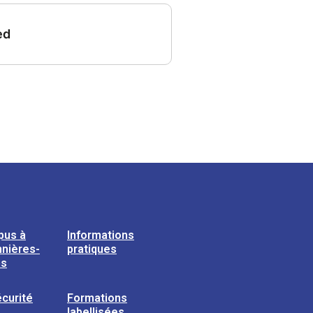
pus à
Informations
nières-
pratiques
ns
curité
Formations
labellisées