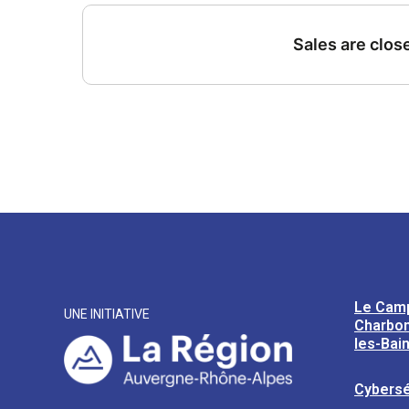
Le Cam
UNE INITIATIVE
Charbon
les-Bai
Cybersé