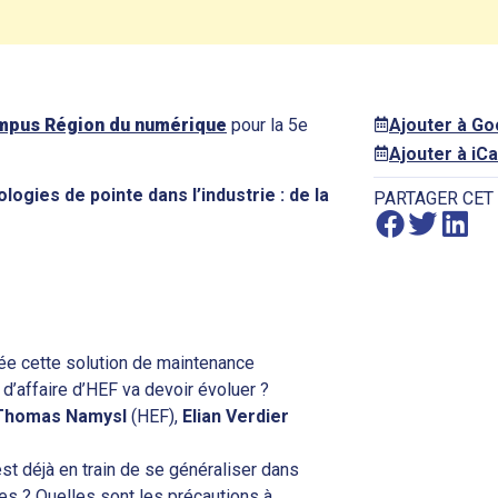
mpus Région du numérique
pour la 5e
Ajouter à G
Ajouter à iCa
ogies de pointe dans l’industrie : de la
PARTAGER CET
e cette solution de maintenance
d’affaire d’HEF va devoir évoluer ?
Thomas Namysl
(HEF),
Elian Verdier
st déjà en train de se généraliser dans
es ? Quelles sont les précautions à