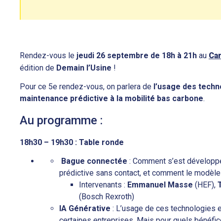
Rendez-vous le
jeudi 26 septembre de 18h à 21h
au
Ca
édition de
Demain l’Usine
!
Pour ce 5e rendez-vous, on parlera de
l’usage des technol
maintenance prédictive à la mobilité bas carbone
.
Au programme :
18h30 – 19h30 : Table ronde
Bague connectée
: Comment s’est développé
prédictive sans contact, et comment le modèle 
Intervenants :
Emmanuel Masse
(HEF),
(Bosch Rexroth)
IA Générative
: L’usage de ces technologies e
certaines entreprises. Mais pour quels bénéfic