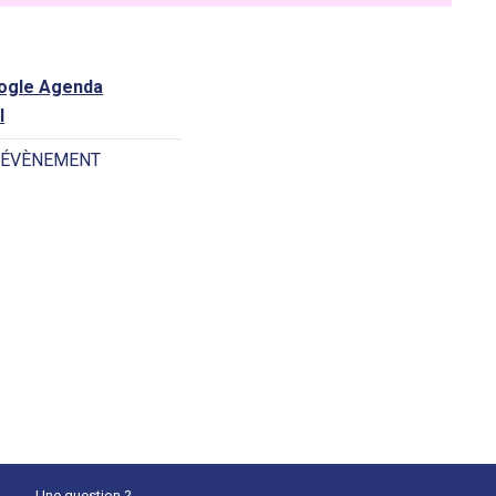
oogle Agenda
l
 ÉVÈNEMENT
Une question ?