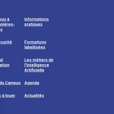
pus à
Informations
nières-
pratiques
ns
curité
Formations
labellisées
il
Les métiers de
sation
l’Intelligence
Artificielle
 du Campus
Agenda
 à louer
Actualités