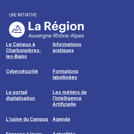
UNE INITIATIVE
Le Campus à
Informations
Charbonnières-
pratiques
les-Bains
Cybersécurité
Formations
labellisées
Le portail
Les métiers de
digitalisation
l’Intelligence
Artificielle
L’usine du Campus
Agenda