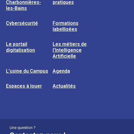
Charbonnières-
pratiques
les-Bains
Cybersécurité
Formations
labellisées
Le portail
Les métiers de
digitalisation
l’Intelligence
Artificielle
L’usine du Campus
Agenda
Espaces à louer
Actualités
Une question ?