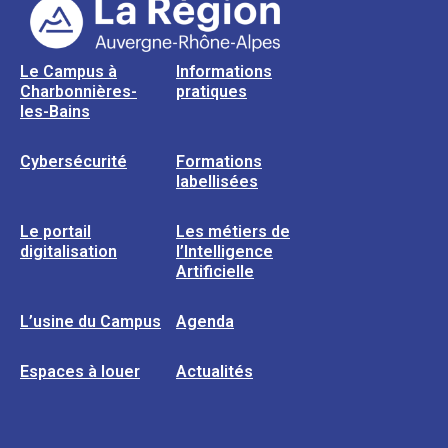
Le Campus à
Informations
Charbonnières-
pratiques
les-Bains
Cybersécurité
Formations
labellisées
Le portail
Les métiers de
digitalisation
l’Intelligence
Artificielle
L’usine du Campus
Agenda
Espaces à louer
Actualités