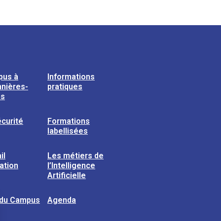
pus à
Informations
nières-
pratiques
ns
curité
Formations
labellisées
il
Les métiers de
sation
l’Intelligence
Artificielle
 du Campus
Agenda