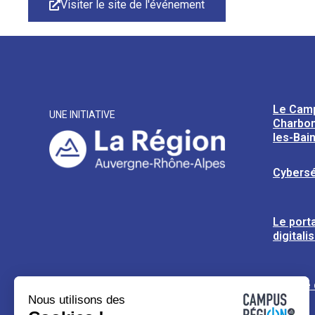
Visiter le site de l'événement
Le Cam
UNE INITIATIVE
Charbon
les-Bai
Cybersé
Le porta
digitali
L’usine
Nous utilisons des