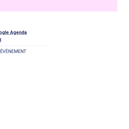
oogle Agenda
l
 ÉVÈNEMENT