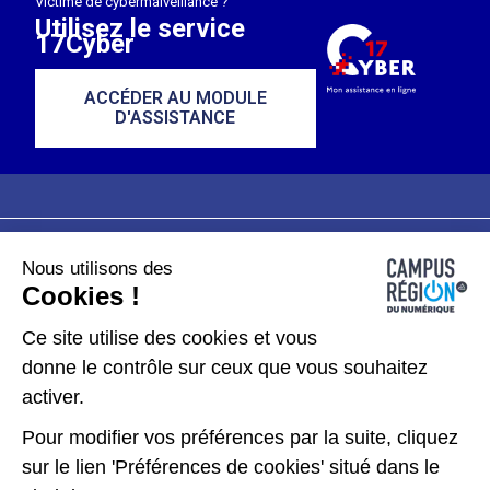
Victime de cybermalveillance ?
Utilisez le service
17Cyber
ACCÉDER AU MODULE
D'ASSISTANCE
Nous utilisons des
Plan du site
Mentions légales
Cookies !
Données personnelles
Ce site utilise des cookies et vous
donne le contrôle sur ceux que vous souhaitez
Gérer les cookies
activer.
Pour modifier vos préférences par la suite, cliquez
Kit de communication
sur le lien 'Préférences de cookies' situé dans le