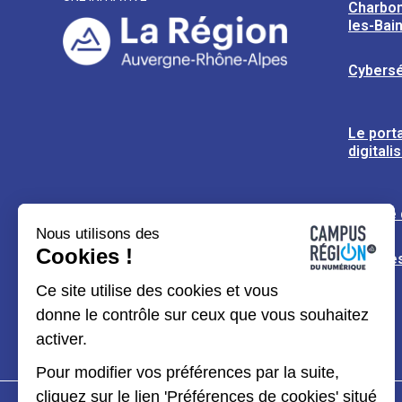
Charbon
les-Bai
Cybersé
Le porta
digitali
L’usine
Nous utilisons des
Cookies !
Espaces
Ce site utilise des cookies et vous
donne le contrôle sur ceux que vous souhaitez
activer.
Pour modifier vos préférences par la suite,
cliquez sur le lien 'Préférences de cookies' situé