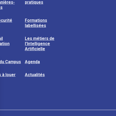
nières-
pratiques
ns
curité
Formations
labellisées
il
Les métiers de
sation
l’Intelligence
Artificielle
 du Campus
Agenda
 à louer
Actualités