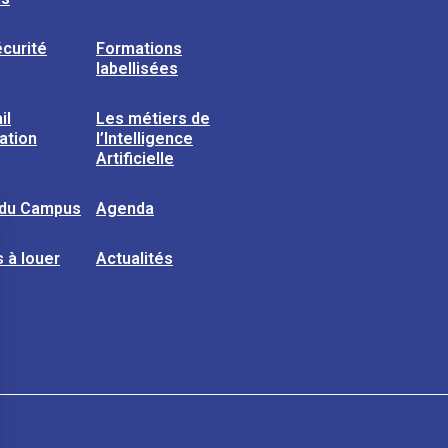
curité
Formations
labellisées
il
Les métiers de
sation
l’Intelligence
Artificielle
 du Campus
Agenda
 à louer
Actualités