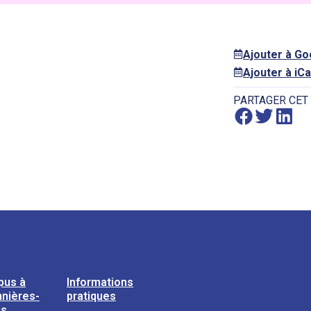
Ajouter à G
Ajouter à iCa
PARTAGER CET
pus à
Informations
nières-
pratiques
ns