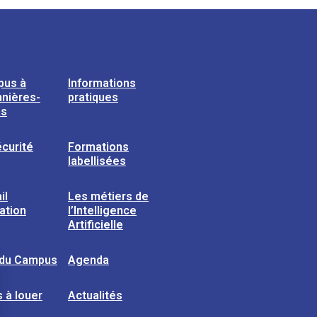
pus à
Informations
nières-
pratiques
ns
curité
Formations
labellisées
il
Les métiers de
sation
l’Intelligence
Artificielle
 du Campus
Agenda
 à louer
Actualités