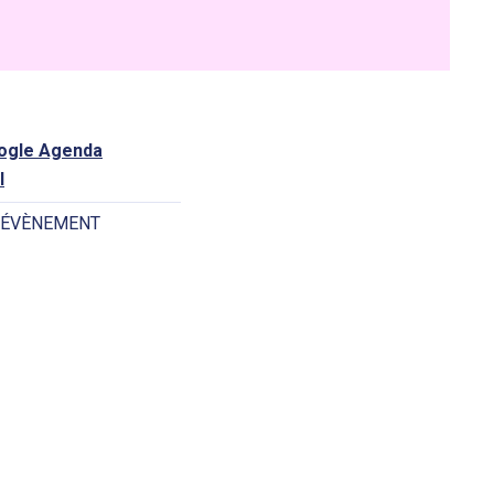
oogle Agenda
l
 ÉVÈNEMENT