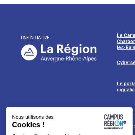
Le Cam
UNE INITIATIVE
Charbon
les-Bai
Cybersé
Le porta
digitali
L’usine
Nous utilisons des
Cookies !
Espaces