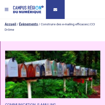
MENU
Accueil
/
Évènements
/
Construire des e-mailing efficaces | CCI
Drôme
COMMUNICATION
,
E-MAILING