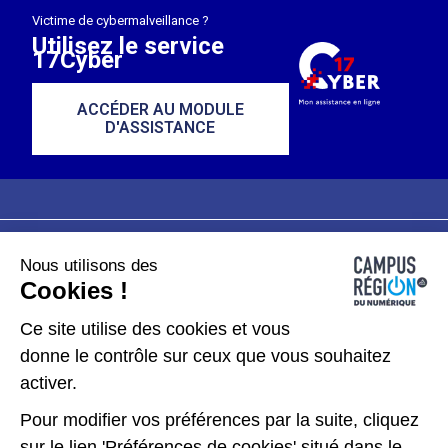
Victime de cybermalveillance ?
Utilisez le service
17Cyber
ACCÉDER AU MODULE
D'ASSISTANCE
Nous utilisons des
Plan du site
Mentions légales
Cookies !
Données personnelles
Ce site utilise des cookies et vous
donne le contrôle sur ceux que vous souhaitez
Gérer les cookies
activer.
Pour modifier vos préférences par la suite, cliquez
Kit de communication
sur le lien 'Préférences de cookies' situé dans le