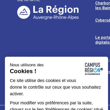
UNE INITIATIVE
Charbon
les-Bai
Cybersé
Le porta
digitali
L’usine
Nous utilisons des
Cookies !
Espaces
Ce site utilise des cookies et vous
donne le contrôle sur ceux que vous souhaitez
activer.
Pour modifier vos préférences par la suite,
cliquez sur le lien 'Préférences de cookies' situé