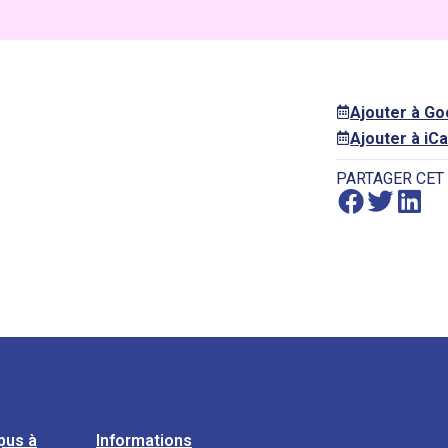
Ajouter à G
Ajouter à iCa
PARTAGER CET
pus à
Informations