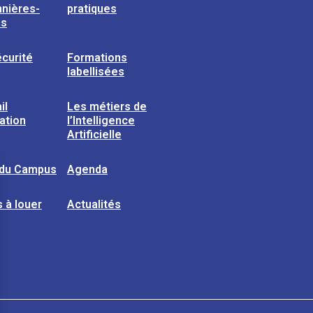
nières-
pratiques
ns
curité
Formations
labellisées
il
Les métiers de
sation
l’Intelligence
Artificielle
 du Campus
Agenda
 à louer
Actualités