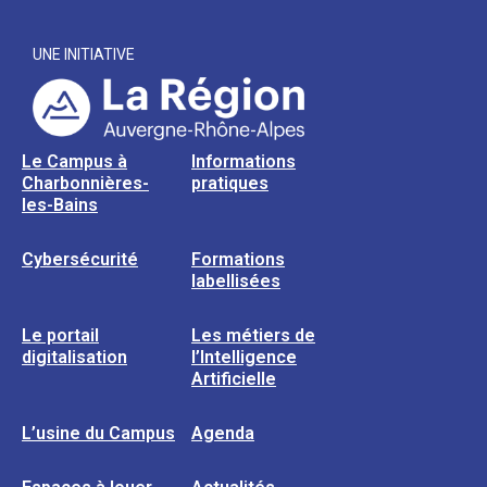
UNE INITIATIVE
Le Campus à
Informations
Charbonnières-
pratiques
les-Bains
Cybersécurité
Formations
labellisées
Le portail
Les métiers de
digitalisation
l’Intelligence
Artificielle
L’usine du Campus
Agenda