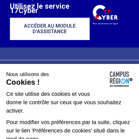
Utilisez le service
17Cyber
ACCÉDER AU MODULE
D'ASSISTANCE
Nous utilisons des
Plan du site
Mentions légales
Cookies !
Données personnelles
Ce site utilise des cookies et vous
donne le contrôle sur ceux que vous souhaitez
Gérer les cookies
activer.
Pour modifier vos préférences par la suite, cliquez
Kit de communication
sur le lien 'Préférences de cookies' situé dans le
pied de page.