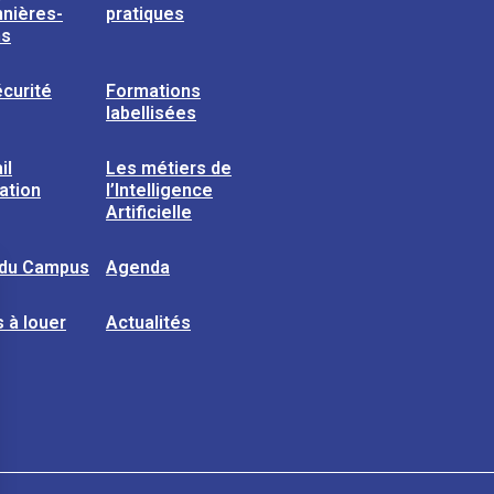
nières-
pratiques
ns
curité
Formations
labellisées
il
Les métiers de
sation
l’Intelligence
Artificielle
 du Campus
Agenda
 à louer
Actualités