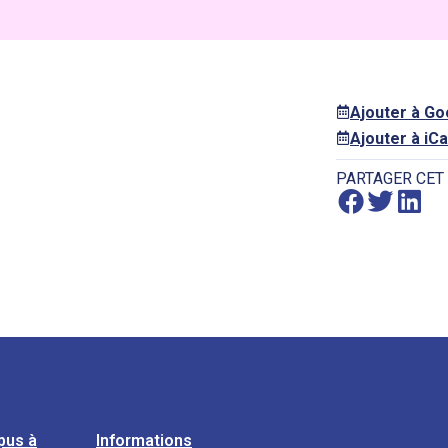
Ajouter à G
Ajouter à iCa
PARTAGER CET
pus à
Informations