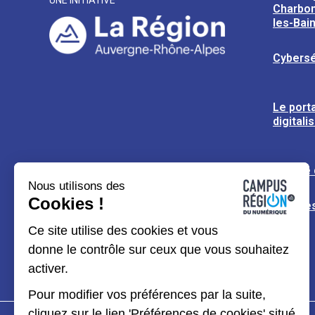
UNE INITIATIVE
Charbon
les-Bai
Cybersé
Le porta
digitali
L’usine
Nous utilisons des
Cookies !
Espaces
Ce site utilise des cookies et vous
donne le contrôle sur ceux que vous souhaitez
activer.
Pour modifier vos préférences par la suite,
cliquez sur le lien 'Préférences de cookies' situé