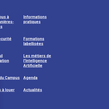
pus à
Informations
nières-
pratiques
ns
curité
Formations
labellisées
il
Les métiers de
sation
l’Intelligence
Artificielle
 du Campus
Agenda
 à louer
Actualités