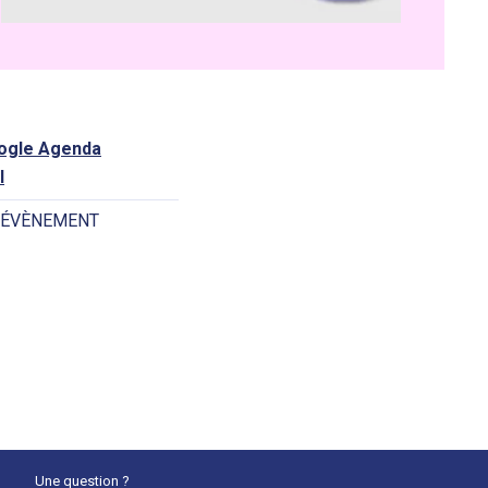
oogle Agenda
l
 ÉVÈNEMENT
Une question ?