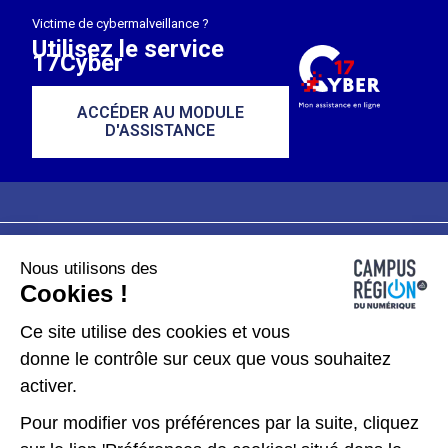
Victime de cybermalveillance ?
Utilisez le service
17Cyber
ACCÉDER AU MODULE
D'ASSISTANCE
Nous utilisons des
Plan du site
Mentions légales
Cookies !
Données personnelles
Ce site utilise des cookies et vous
donne le contrôle sur ceux que vous souhaitez
Gérer les cookies
activer.
Pour modifier vos préférences par la suite, cliquez
Kit de communication