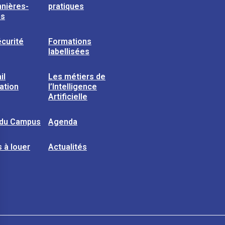
nières-
pratiques
ns
curité
Formations
labellisées
il
Les métiers de
sation
l’Intelligence
Artificielle
 du Campus
Agenda
 à louer
Actualités