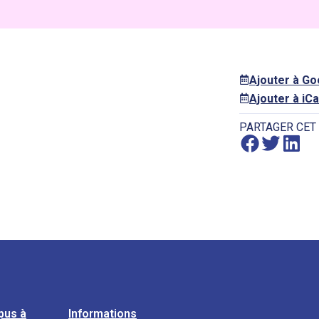
Ajouter à G
Ajouter à iCa
PARTAGER CET
pus à
Informations