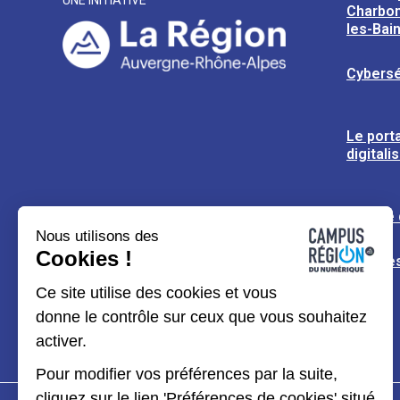
UNE INITIATIVE
Charbon
les-Bai
Cybersé
Le porta
digitali
L’usine
Nous utilisons des
Cookies !
Espaces
Ce site utilise des cookies et vous
donne le contrôle sur ceux que vous souhaitez
activer.
Pour modifier vos préférences par la suite,
cliquez sur le lien 'Préférences de cookies' situé