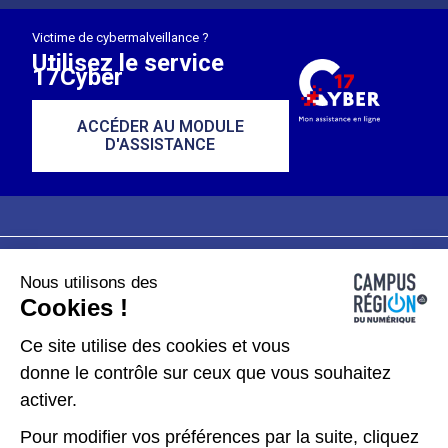
Victime de cybermalveillance ?
Utilisez le service
17Cyber
ACCÉDER AU MODULE
D'ASSISTANCE
Nous utilisons des
Plan du site
Mentions légales
Cookies !
Données personnelles
Ce site utilise des cookies et vous
donne le contrôle sur ceux que vous souhaitez
Gérer les cookies
activer.
Pour modifier vos préférences par la suite, cliquez
Kit de communication