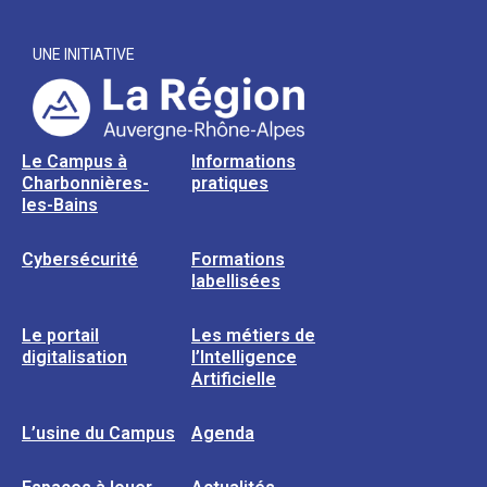
UNE INITIATIVE
Le Campus à
Informations
Charbonnières-
pratiques
les-Bains
Cybersécurité
Formations
labellisées
Le portail
Les métiers de
digitalisation
l’Intelligence
Artificielle
L’usine du Campus
Agenda