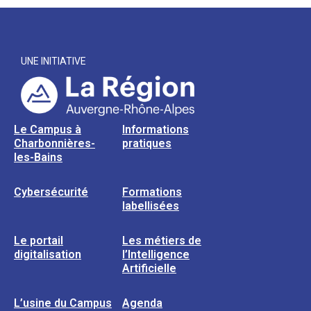
UNE INITIATIVE
Le Campus à
Informations
Charbonnières-
pratiques
les-Bains
Cybersécurité
Formations
labellisées
Le portail
Les métiers de
digitalisation
l’Intelligence
Artificielle
L’usine du Campus
Agenda