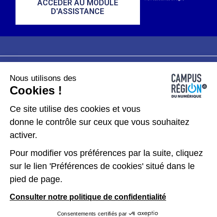
ACCÉDER AU MODULE
D'ASSISTANCE
Nous utilisons des
Plan du site
Mentions légales
Cookies !
Données personnelles
Ce site utilise des cookies et vous
donne le contrôle sur ceux que vous souhaitez
Gérer les cookies
activer.
Pour modifier vos préférences par la suite, cliquez
Kit de communication
sur le lien 'Préférences de cookies' situé dans le
pied de page.
Accessibilité : partiellement conforme
Consulter notre politique de confidentialité
Consentements certifiés par