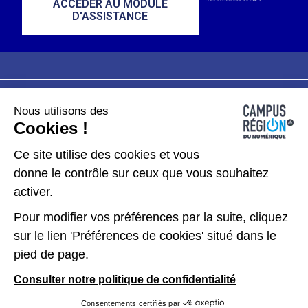
ACCÉDER AU MODULE
D'ASSISTANCE
Nous utilisons des
Plan du site
Mentions légales
Cookies !
Données personnelles
Ce site utilise des cookies et vous
donne le contrôle sur ceux que vous souhaitez
Gérer les cookies
activer.
Pour modifier vos préférences par la suite, cliquez
Kit de communication
sur le lien 'Préférences de cookies' situé dans le
pied de page.
Accessibilité : partiellement conforme
Consulter notre politique de confidentialité
Consentements certifiés par