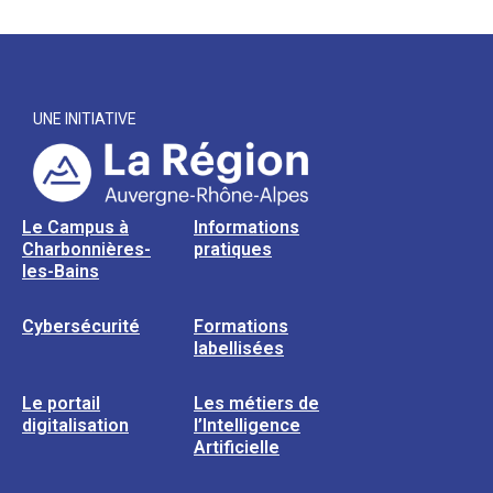
UNE INITIATIVE
Le Campus à
Informations
Charbonnières-
pratiques
les-Bains
Cybersécurité
Formations
labellisées
Le portail
Les métiers de
digitalisation
l’Intelligence
Artificielle