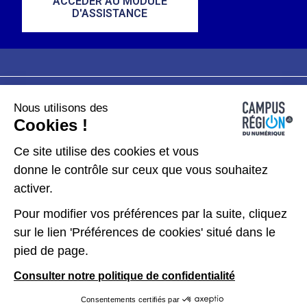
ACCÉDER AU MODULE
D'ASSISTANCE
Nous utilisons des
Plan du site
Mentions légales
Cookies !
Données personnelles
Ce site utilise des cookies et vous
donne le contrôle sur ceux que vous souhaitez
Gérer les cookies
activer.
Pour modifier vos préférences par la suite, cliquez
Kit de communication
sur le lien 'Préférences de cookies' situé dans le
pied de page.
Accessibilité : partiellement conforme
Consulter notre politique de confidentialité
Consentements certifiés par