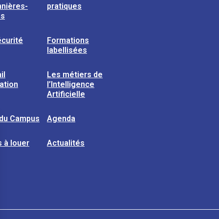
nières-
pratiques
ns
curité
Formations
labellisées
il
Les métiers de
sation
l’Intelligence
Artificielle
 du Campus
Agenda
 à louer
Actualités