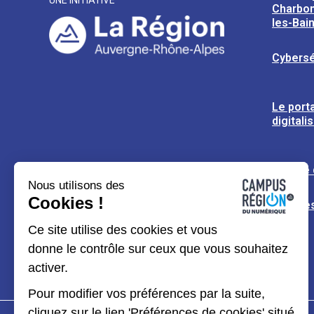
UNE INITIATIVE
Charbon
les-Bai
Cybersé
Le porta
digitali
L’usine
Nous utilisons des
Cookies !
Espaces
Ce site utilise des cookies et vous
donne le contrôle sur ceux que vous souhaitez
activer.
Pour modifier vos préférences par la suite,
cliquez sur le lien 'Préférences de cookies' situé