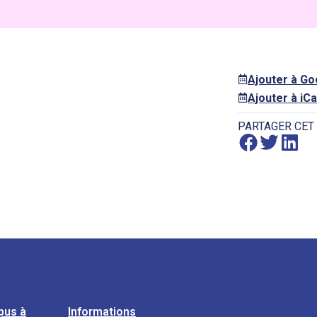
Ajouter à G
Ajouter à iCa
PARTAGER CET
pus à
Informations