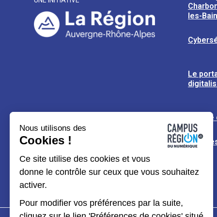
UNE INITIATIVE
Charbon
les-Bai
Cybersé
Le porta
digitali
L’usine
Nous utilisons des
Cookies !
Espaces
Ce site utilise des cookies et vous
donne le contrôle sur ceux que vous souhaitez
activer.
Pour modifier vos préférences par la suite,
cliquez sur le lien 'Préférences de cookies' situé