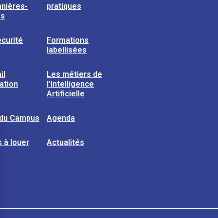
nières-
pratiques
ns
curité
Formations
labellisées
il
Les métiers de
sation
l’Intelligence
Artificielle
 du Campus
Agenda
 à louer
Actualités