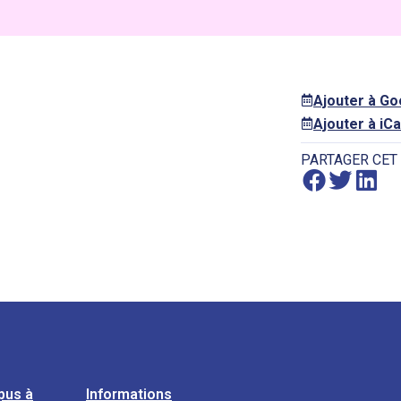
Ajouter à G
Ajouter à iCa
PARTAGER CET
pus à
Informations