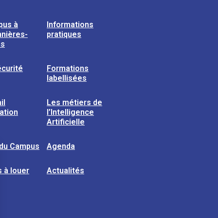
pus à
Informations
nières-
pratiques
ns
curité
Formations
labellisées
il
Les métiers de
sation
l’Intelligence
Artificielle
 du Campus
Agenda
 à louer
Actualités