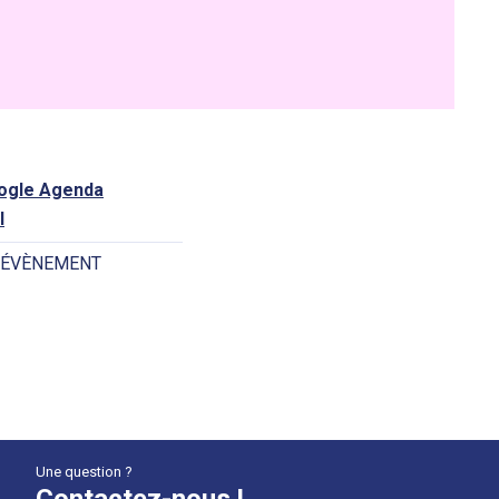
oogle Agenda
l
 ÉVÈNEMENT
Une question ?